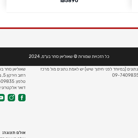
₪
5890
פרטי תקשורת
כל הזכויות שמורות © שאוליאן סחר בע״מ, 2024
בלבד. ט.ל.ח. החברה אינה אחראית על טעויות במידות
משרדים ראשיי
נתונים (במיוחד לפני חיתוך שיש) יש לאמת נתונים מול מרכז
שאוליאן סחר בע
רחוב הירקון 5, בני ברק מגדלי LYFE
טלפון: 09-7409835
דואר אלקטרוני: herut@shaoulian.co.il
אולם תצוגה: