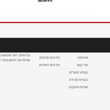
₪
5890
מידע
עזרה
הערות משפטיות
עמוד הבית
תנאי שימוש
*התמונות הינן להמחשה 
ובדגמים. לפני שימוש ב
אודותינו
מדיניות פרטיות
שירות של היבואן בטל: 09-7409835
צור קשר
מדיניות החזרות
קטלוג מוצרים
נקודות מכירה
שירות והתקנה