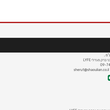
ם:
"מ ,
s