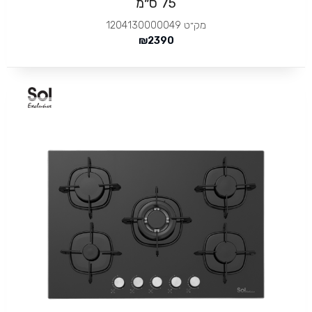
75 ס״מ
מק״ט
1204130000049
₪
2390