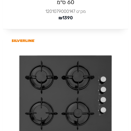
60 ס״מ
מק״ט
1201079000147
₪
1390