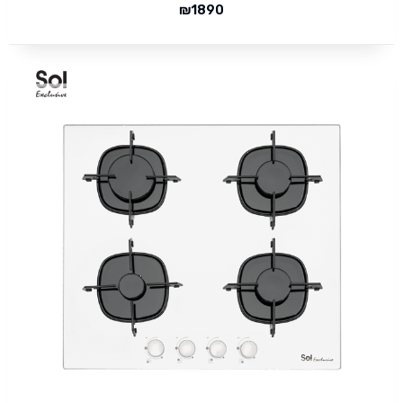
₪
1890