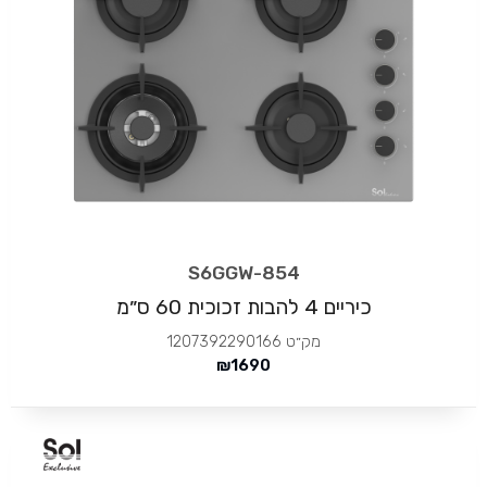
S6GGW-854
כיריים 4 להבות זכוכית 60 ס״מ
מק״ט
1207392290166
₪
1690