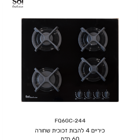
FQ6GC-244
כיריים 4 להבות זכוכית שחורה
60 ס״מ