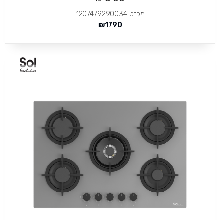
מק״ט
1207479290034
₪
1790