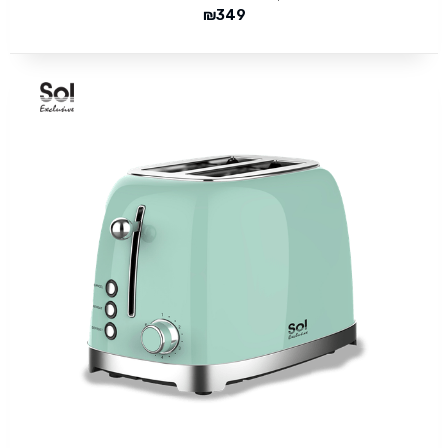
₪
349