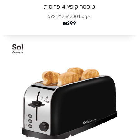
טוסטר קופץ 4 פרוסות
מק״ט
6921212362004
₪
299