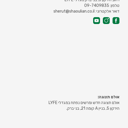
טלפון: 09-7409835
דואר אלקטרוני: sherut@shaoulian.co.il
אולם תצוגה:
אולם תצוגה חדש ומרשים נפתח במגדלי LYFE
הירקון 5, בניין A קומה 21, בני ברק.