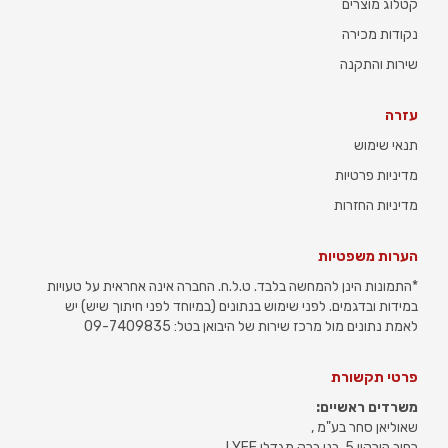
קטלוג מוצרים
נקודות מכירה
שירות והתקנה
עזרה
תנאי שימוש
מדיניות פרטיות
מדיניות החזרות
הערות משפטיות
*התמונות הינן להמחשה בלבד. ט.ל.ח. החברה אינה אחראית על טעויות
במידות ובדגמים. לפני שימוש בנתונים (במיוחד לפני חיתוך שיש) יש
לאמת נתונים מול מרכז שירות של היבואן בטל: 09-7409835
פרטי תקשורת
משרדים ראשיים:
שאוליאן סחר בע"מ ,
רחוב הירקון 5, בני ברק מגדלי LYFE