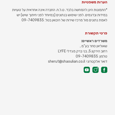
הערות משפטיות
*התמונות הינן להמחשה בלבד. ט.ל.ח. החברה אינה אחראית על טעויות
במידות ובדגמים. לפני שימוש בנתונים (במיוחד לפני חיתוך שיש) יש
לאמת נתונים מול מרכז שירות של היבואן בטל: 09-7409835
פרטי תקשורת
משרדים ראשיים:
שאוליאן סחר בע"מ ,
רחוב הירקון 5, בני ברק מגדלי LYFE
טלפון: 09-7409835
דואר אלקטרוני: sherut@shaoulian.co.il