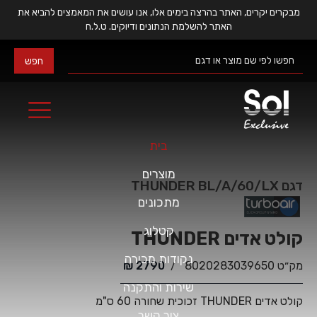
מבקרים יקרים, האתר בהרצה בימים אלו, אנו עושים את המאמצים להביא את
האתר להשלמת הנתונים ודיוקים. ט.ל.ח
בית
מוצרים
דגם
THUNDER BL/A/60/LX
מתכונים
קטלוג
THUNDER קולט אדים
נקודות מכירה
מק״ט
8020283039650
/
2790
₪
שירות והתקנה
קולט אדים THUNDER זכוכית שחורה 60 ס"מ
צור קשר