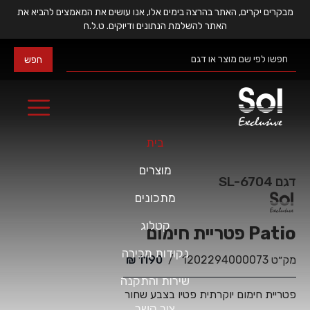
מבקרים יקרים, האתר בהרצה בימים אלו, אנו עושים את המאמצים להביא את
האתר להשלמת הנתונים ודיוקים. ט.ל.ח
בית
מוצרים
דגם
SL-6704
מתכונים
קטלוג
פטריית חימום Patio
נקודות מכירה
מק״ט
1202294000073
/
1190
₪
שירות והתקנה
פטריית חימום יוקרתית פטיו בצבע שחור
צור קשר