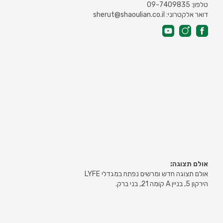
טלפון: 09-7409835
דואר אלקטרוני: sherut@shaoulian.co.il
אולם תצוגה:
אולם תצוגה חדש ומרשים נפתח במגדלי LYFE
הירקון 5, בניין A קומה 21, בני ברק.