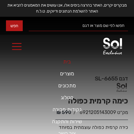
מבקרים יקרים, האתר בהרצה בימים אלו, אנו עושים את המאמצים להביא את
האתר להשלמת הנתונים ודיוקים. ט.ל.ח
בית
מוצרים
דגם
SL-6655
מתכונים
קטלוג
כימה קרמית כפולה
נקודות מכירה
מק״ט
6921205143009
/
590
₪
שירות והתקנה
כירה קרמית כפולה עוצמתית במיוחד
צור קשר